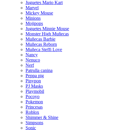
Juguetes Mario Kart
Marvel
Mickey Mouse
Minions
Mojipops
Juguetes Minnie Mouse
Monster High Muñecas
Muñecas Barbie
Muñecas Reborn
Muñeca Steffi Love
Nancy
Nenuco
Nerf
Patrulla canina
Peppa pig
Pinypon
PJ Masks
Playmobil
Pocoyo
Pokemon
Princesas
Roblox
Shimmer & Shine
Simpsons
Sonic