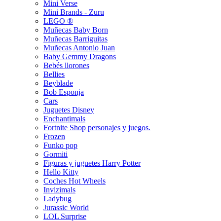
Mini Verse
Mini Brands - Zuru
LEGO ®
Muñecas Baby Born
Muñecas Barriguitas
Muñecas Antonio Juan
Baby Gemmy Dragons
Bebés llorones
Bellies
Beyblade
Bob Esponja
Cars
Juguetes Disney
Enchantimals
Fortnite Shop personajes y juegos.
Frozen
Funko pop
Gormiti
Figuras y juguetes Harry Potter
Hello Kitty
Coches Hot Wheels
Invizimals
Ladybug
Jurassic World
LOL Surprise