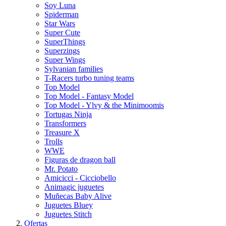
Soy Luna
Spiderman
Star Wars
Super Cute
SuperThings
Superzings
Super Wings
Sylvanian families
T-Racers turbo tuning teams
Top Model
Top Model - Fantasy Model
Top Model - Ylvy & the Minimoomis
Tortugas Ninja
Transformers
Treasure X
Trolls
WWE
Figuras de dragon ball
Mr. Potato
Amicicci - Cicciobello
Animagic juguetes
Muñecas Baby Alive
Juguetes Bluey
Juguetes Stitch
Ofertas