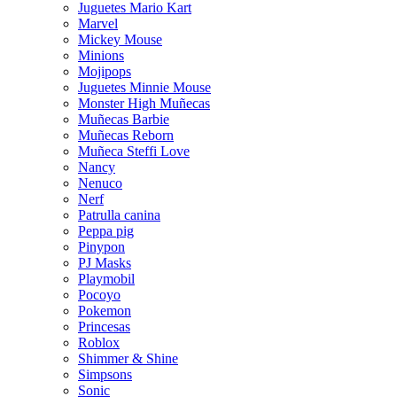
Juguetes Mario Kart
Marvel
Mickey Mouse
Minions
Mojipops
Juguetes Minnie Mouse
Monster High Muñecas
Muñecas Barbie
Muñecas Reborn
Muñeca Steffi Love
Nancy
Nenuco
Nerf
Patrulla canina
Peppa pig
Pinypon
PJ Masks
Playmobil
Pocoyo
Pokemon
Princesas
Roblox
Shimmer & Shine
Simpsons
Sonic