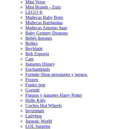
Mini Verse
Mini Brands - Zuru
LEGO ®
Muñecas Baby Born
Muñecas Barriguitas
Muñecas Antonio Juan
Baby Gemmy Dragons
Bebés llorones
Bellies
Beyblade
Bob Esponja
Cars
Juguetes Disney
Enchantimals
Fortnite Shop personajes y juegos.
Frozen
Funko pop
Gormiti
Figuras y juguetes Harry Potter
Hello Kitty
Coches Hot Wheels
Invizimals
Ladybug
Jurassic World
LOL Surprise