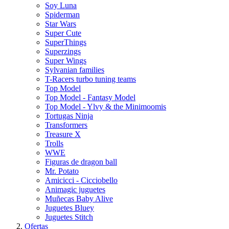
Soy Luna
Spiderman
Star Wars
Super Cute
SuperThings
Superzings
Super Wings
Sylvanian families
T-Racers turbo tuning teams
Top Model
Top Model - Fantasy Model
Top Model - Ylvy & the Minimoomis
Tortugas Ninja
Transformers
Treasure X
Trolls
WWE
Figuras de dragon ball
Mr. Potato
Amicicci - Cicciobello
Animagic juguetes
Muñecas Baby Alive
Juguetes Bluey
Juguetes Stitch
Ofertas