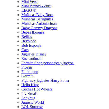
Mini Verse
Mini Brands - Zuru
LEGO ®
Muñecas Baby Born
Muñecas Barriguitas
Muñecas Antonio Juan
Baby Gemmy Dragons
Bebés llorones
Bellies
Beyblade
Bob Esponja
Cars
Juguetes Disney
Enchantimals
Fortnite Shop personajes y juegos.
Frozen
Funko pop
Gormiti
Figuras y juguetes Harry Potter
Hello Kitty
Coches Hot Wheels
Invizimals
Ladybug
Jurassic World
LOL Surprise