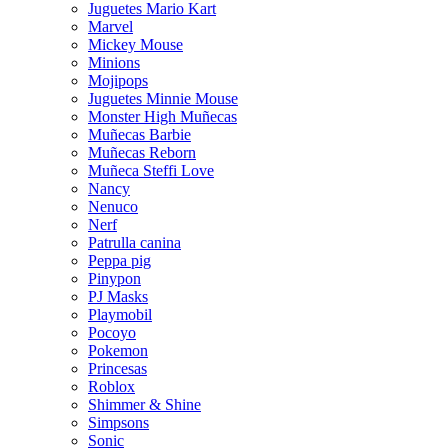
Juguetes Mario Kart
Marvel
Mickey Mouse
Minions
Mojipops
Juguetes Minnie Mouse
Monster High Muñecas
Muñecas Barbie
Muñecas Reborn
Muñeca Steffi Love
Nancy
Nenuco
Nerf
Patrulla canina
Peppa pig
Pinypon
PJ Masks
Playmobil
Pocoyo
Pokemon
Princesas
Roblox
Shimmer & Shine
Simpsons
Sonic