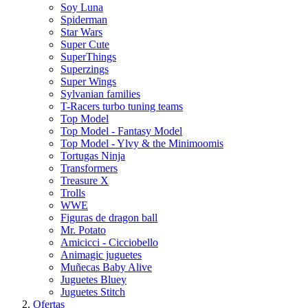
Soy Luna
Spiderman
Star Wars
Super Cute
SuperThings
Superzings
Super Wings
Sylvanian families
T-Racers turbo tuning teams
Top Model
Top Model - Fantasy Model
Top Model - Ylvy & the Minimoomis
Tortugas Ninja
Transformers
Treasure X
Trolls
WWE
Figuras de dragon ball
Mr. Potato
Amicicci - Cicciobello
Animagic juguetes
Muñecas Baby Alive
Juguetes Bluey
Juguetes Stitch
Ofertas